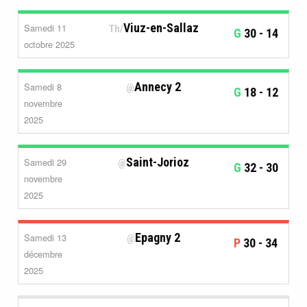
Viuz-en-Sallaz
Samedi 11
Th/
G
30
- 14
octobre 2025
Annecy 2
Samedi 8
@
G
18
- 12
novembre
2025
Saint-Jorioz
Samedi 29
@
G
32
- 30
novembre
2025
Epagny 2
Samedi 13
@
P
30
- 34
décembre
2025