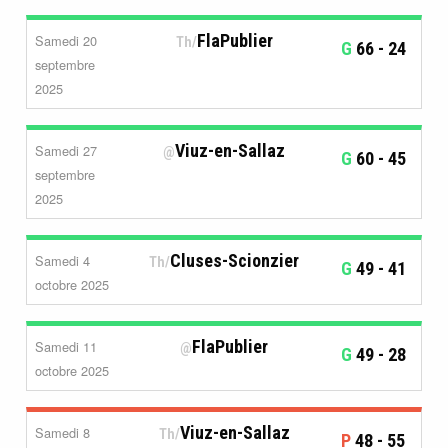
FlaPublier
Samedi 20
Th/
G
66
- 24
septembre
2025
Viuz-en-Sallaz
Samedi 27
@
G
60
- 45
septembre
2025
Cluses-Scionzier
Samedi 4
Th/
G
49
- 41
octobre 2025
FlaPublier
Samedi 11
@
G
49
- 28
octobre 2025
Viuz-en-Sallaz
Samedi 8
Th/
P
48
- 55