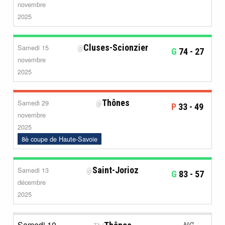
novembre
2025
Cluses-Scionzier
Samedi 15
@
G
74
- 27
novembre
2025
Thônes
Samedi 29
@
P
33
- 49
novembre
2025
8è coupe de Haute-Savoie
Saint-Jorioz
Samedi 13
@
G
83
- 57
décembre
2025
Samedi 10